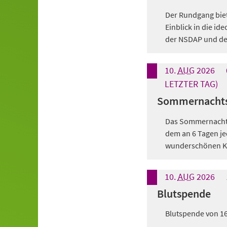
Der Rundgang biet
Einblick in die id
der NSDAP und de
10.
AUG
2026
LETZTER TAG)
Sommernachts
Das Sommernachtsk
dem an 6 Tagen je
wunderschönen Kul
10.
AUG
2026
Blutspende
Blutspende von 16