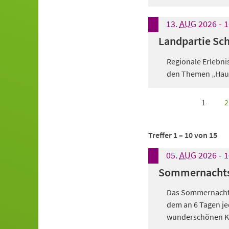
13.
AUG
2026
-
1
Landpartie Sc
Regionale Erlebni
den Themen „Haus -
aktuelle Seite:
von
34
nächste
letzte
1
2
Seite
Seite
Treffer
1
–
10
von
15
05.
AUG
2026
-
1
Sommernachts
Das Sommernachtsk
dem an 6 Tagen je
wunderschönen Kul