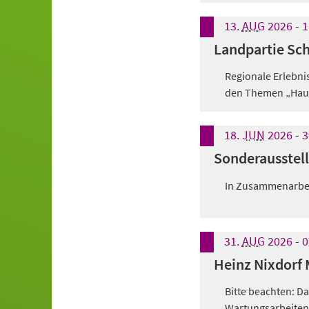
13.
AUG
2026
-
1
Landpartie Sc
Regionale Erlebni
den Themen „Haus -
18.
JUN
2026
-
3
Sonderausstell
In Zusammenarbeit
31.
AUG
2026
-
0
Heinz Nixdorf
Bitte beachten: Da
Wartungsarbeiten