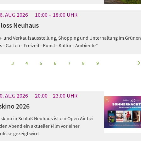
6.
AUG
2026
10:00
18:00
UHR
hloss Neuhaus
s- und Verkaufsausstellung, Shopping und Unterhaltung im Grünen
 Garten - Freizeit - Kunst - Kultur - Ambiente”
3
4
5
6
7
8
9
0.
AUG
2026
20:00
23:00
UHR
kino 2026
ino in Schloß Neuhaus ist ein Open Air bei
den Abend ein aktueller Film vor einer
isse gezeigt wird.