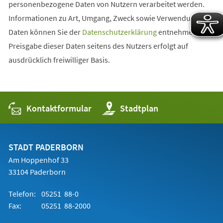
personenbezogene Daten von Nutzern verarbeitet werden.
Informationen zu Art, Umgang, Zweck sowie Verwendung der
Daten können Sie der
Datenschutzerklärung
entnehmen. Die
Preisgabe dieser Daten seitens des Nutzers erfolgt auf
ausdrücklich freiwilliger Basis.
Kontaktformular
(Öffnet
Stadtplan
in
einem
neuen
Tab)
STADT PADERBORN
Am Hoppenhof 33
33104 Paderborn
Telefon:
05251 88-0
Fax:
05251 88-2000