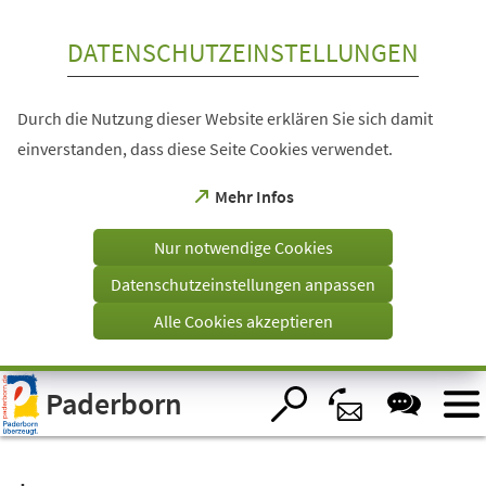
Inhalt anspringen
DATENSCHUTZEINSTELLUNGEN
Durch die Nutzung dieser Website erklären Sie sich damit
einverstanden, dass diese Seite Cookies verwendet.
(Öffnet
Mehr Infos
in
einem
Nur notwendige Cookies
neuen
Tab)
Datenschutzeinstellungen anpassen
Alle Cookies akzeptieren
Visuelle
Paderborn
Assistenzsoftware
öffnen.