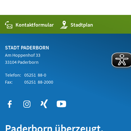
Kontaktformular
(Öffnet
Stadtplan
in
einem
neuen
Tab)
STADT PADERBORN
Am Hoppenhof 33
33104 Paderborn
Telefon:
05251 88-0
Fax:
05251 88-2000
Paderborn überzeugt.