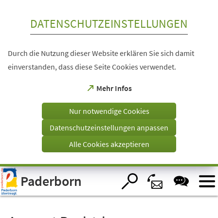
Inhalt anspringen
DATENSCHUTZEINSTELLUNGEN
Durch die Nutzung dieser Website erklären Sie sich damit
einverstanden, dass diese Seite Cookies verwendet.
(Öffnet
Mehr Infos
in
einem
Nur notwendige Cookies
neuen
Tab)
Datenschutzeinstellungen anpassen
Alle Cookies akzeptieren
Visuelle
Paderborn
Assistenzsoftware
öffnen.