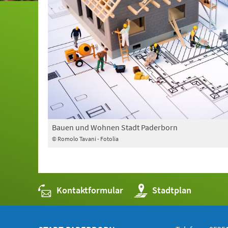
Bauen und Wohnen Stadt Paderborn
© Romolo Tavani - Fotolia
Kontaktformular
(Öffnet
Stadtplan
in
einem
neuen
Tab)