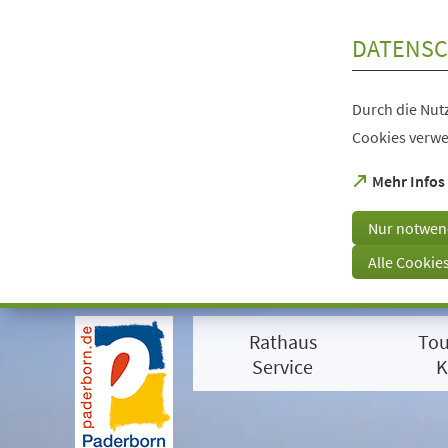
Inhalt anspringen
DATENSC
Durch die Nutz
Cookies verwe
(Öffnet
Mehr Infos
in
einem
Nur notwen
neuen
Tab)
Alle Cookie
Visuelle
Assistenzsoftware
Rathaus
Tou
öffnen.
Mit
Service
K
der
Tastatur
erreichbar
über
ALT