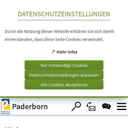
Inhalt anspringen
DATENSCHUTZEINSTELLUNGEN
Durch die Nutzung dieser Website erklären Sie sich damit
einverstanden, dass diese Seite Cookies verwendet.
(Öffnet
Mehr Infos
in
einem
Nur notwendige Cookies
neuen
Tab)
Datenschutzeinstellungen anpassen
Alle Cookies akzeptieren
Visuelle
Paderborn
Assistenzsoftware
öffnen.