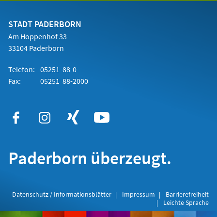
einem
neuen
Tab)
STADT PADERBORN
Am Hoppenhof 33
33104 Paderborn
Telefon:
05251 88-0
Fax:
05251 88-2000
Paderborn überzeugt.
Datenschutz / Informationsblätter
Impressum
Barrierefreiheit
Leichte Sprache