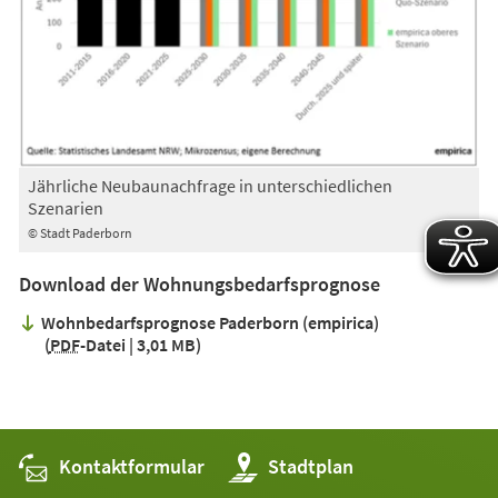
Jährliche Neubaunachfrage in unterschiedlichen
Szenarien
© Stadt Paderborn
Download der Wohnungsbedarfsprognose
Wohnbedarfsprognose Paderborn (empirica)
PDF
-Datei
3,01 MB
Kontaktformular
(Öffnet
Stadtplan
in