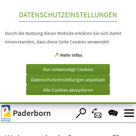
Inhalt anspringen
DATENSCHUTZEINSTELLUNGEN
Durch die Nutzung dieser Website erklären Sie sich damit
einverstanden, dass diese Seite Cookies verwendet.
(Öffnet
Mehr Infos
in
einem
Nur notwendige Cookies
neuen
Tab)
Datenschutzeinstellungen anpassen
Alle Cookies akzeptieren
Visuelle
Paderborn
Assistenzsoftware
öffnen.