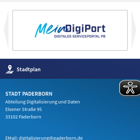
vor
(Öffnet
Stadtplan
in
einem
neuen
Tab)
STADT PADERBORN
Abteilung Digitalisierung und Daten
Elsener Straße 95
33102 Paderborn
EMail:
digitalisierung@paderborn.de