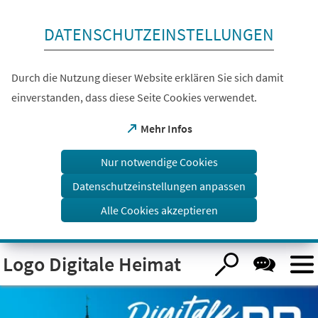
Inhalt anspringen
DATENSCHUTZEINSTELLUNGEN
Durch die Nutzung dieser Website erklären Sie sich damit
einverstanden, dass diese Seite Cookies verwendet.
(Öffnet
Mehr Infos
in
einem
Nur notwendige Cookies
neuen
Tab)
Datenschutzeinstellungen anpassen
Alle Cookies akzeptieren
Visuelle
Logo Digitale Heimat
Assistenzsoftware
öffnen.