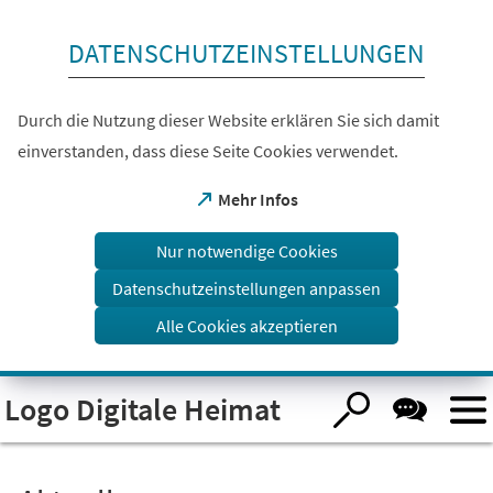
Inhalt anspringen
DATENSCHUTZEINSTELLUNGEN
Durch die Nutzung dieser Website erklären Sie sich damit
einverstanden, dass diese Seite Cookies verwendet.
(Öffnet
Mehr Infos
in
einem
Nur notwendige Cookies
neuen
Tab)
Datenschutzeinstellungen anpassen
Alle Cookies akzeptieren
Visuelle
Logo Digitale Heimat
Assistenzsoftware
öffnen.