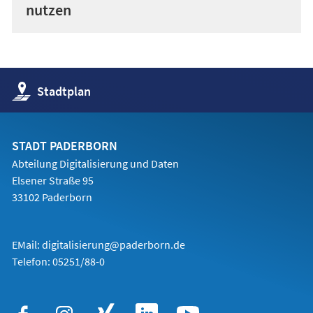
nutzen
(Öffnet
Stadtplan
in
einem
neuen
Tab)
STADT PADERBORN
Abteilung Digitalisierung und Daten
Elsener Straße 95
33102 Paderborn
EMail:
digitalisierung@paderborn.de
Telefon:
05251/88-0