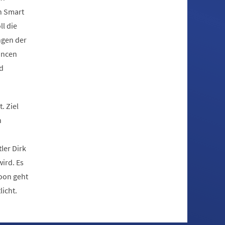
n Smart
ll die
ngen der
ancen
nd
. Ziel
h
ler Dirk
ird. Es
toon geht
icht.