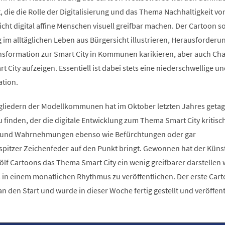
 die die Rolle der Digitalisierung und das Thema Nachhaltigkeit vo
nicht digital affine Menschen visuell greifbar machen. Der Cartoon so
ng im alltäglichen Leben aus Bürgersicht illustrieren, Herausforderu
ansformation zur Smart City in Kommunen karikieren, aber auch Ch
 City aufzeigen. Essentiell ist dabei stets eine niederschwellige u
tion.
tgliedern der Modellkommunen hat im Oktober letzten Jahres getagt
u finden, der die digitale Entwicklung zum Thema Smart City kritisc
t und Wahrnehmungen ebenso wie Befürchtungen oder gar
spitzer Zeichenfeder auf den Punkt bringt. Gewonnen hat der Künst
ölf Cartoons das Thema Smart City ein wenig greifbarer darstellen w
s in einem monatlichen Rhythmus zu veröffentlichen. Der erste Car
den Start und wurde in dieser Woche fertig gestellt und veröffentl