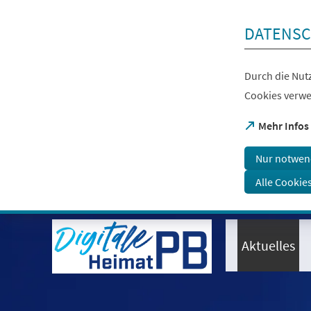
Inhalt anspringen
DATENSC
Durch die Nutz
Cookies verwe
(Öffnet
Mehr Infos
in
einem
Nur notwen
neuen
Tab)
Alle Cookie
Visuelle
Assistenzsoftware
öffnen.
Aktuelles
Mit
der
Tastatur
erreichbar
über
ALT