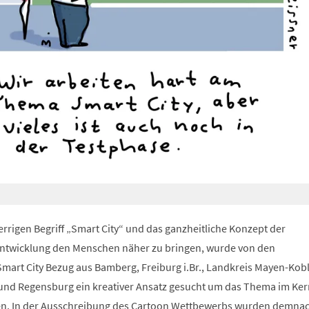
rigen Begriff „Smart City“ und das ganzheitliche Konzept der
entwicklung den Menschen näher zu bringen, wurde von den
rt City Bezug aus Bamberg, Freiburg i.Br., Landkreis Mayen-Kob
und Regensburg ein kreativer Ansatz gesucht um das Thema im Ker
len. In der Ausschreibung des Cartoon Wettbewerbs wurden demna