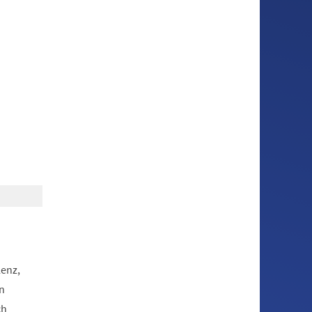
lenz,
n
ch