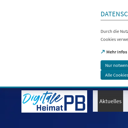
Inhalt anspringen
DATENSC
Durch die Nutz
Cookies verwe
(Öffnet
Mehr Infos
in
einem
Nur notwen
neuen
Tab)
Alle Cookie
Visuelle
Assistenzsoftware
öffnen.
Aktuelles
Mit
der
Tastatur
erreichbar
über
ALT