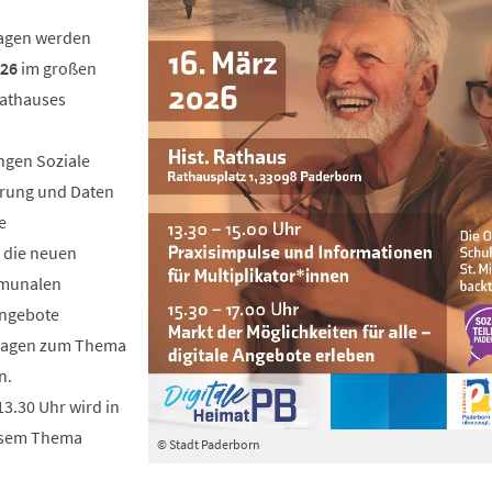
ragen werden
026
im großen
Rathauses
ngen Soziale
ierung und Daten
e
, die neuen
mmunalen
Angebote
ragen zum Thema
n.
13.30 Uhr wird in
esem Thema
© Stadt Paderborn