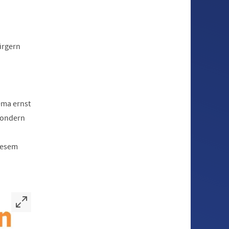
ürgern
ema ernst
sondern
iesem