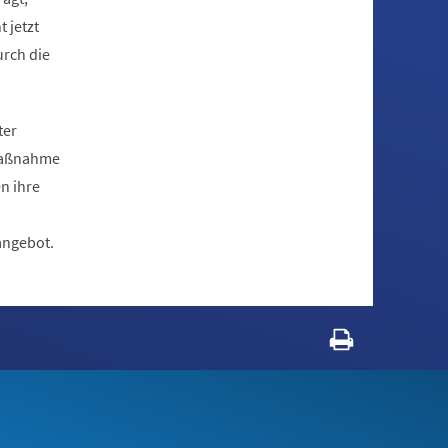
 jetzt
urch die
ter
umaßnahme
n ihre
angebot.