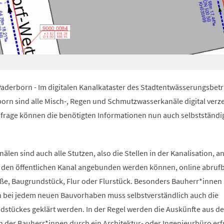
 Paderborn - Im digitalen Kanalkataster des Stadtentwässerungsbetr
born sind alle Misch-, Regen und Schmutzwasserkanäle digital verz
frage können die benötigten Informationen nun auch selbstständi
en sind auch alle Stutzen, also die Stellen in der Kanalisation, a
 den öffentlichen Kanal angebunden werden können, online abrufb
aße, Baugrundstück, Flur oder Flurstück. Besonders Bauherr*inne
n bei jedem neuen Bauvorhaben muss selbstverständlich auch die
stückes geklärt werden. In der Regel werden die Auskünfte aus d
 der Bauherr*innen durch ein Architektur- oder Ingenieurbüro erfr