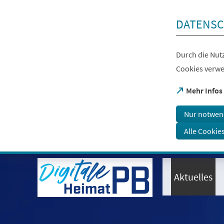
Inhalt anspringen
DATENSC
Durch die Nutz
Cookies verwe
(Öffnet
Mehr Infos
in
einem
Nur notwen
neuen
Tab)
Alle Cookie
Visuelle
Assistenzsoftware
öffnen.
Aktuelles
Mit
der
Tastatur
erreichbar
über
ALT