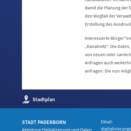
damit die Planung der 
den Wegfall der Verwal
Erstellung des Ausdruc
Interessierte Bürger*in
„Kanalnetz“. Die Date
von neuen oder sanierte
Anfragen auch weiterh
anfragen. Die nun mögl
(Öffnet
Stadtplan
in
einem
neuen
Tab)
STADT PADERBORN
EMail:
digitalisierun
Abteilung Digitalisierung und Daten