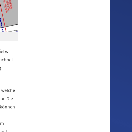
iebs
eichnet
g
n welche
ar. Die
n können
em
agt,