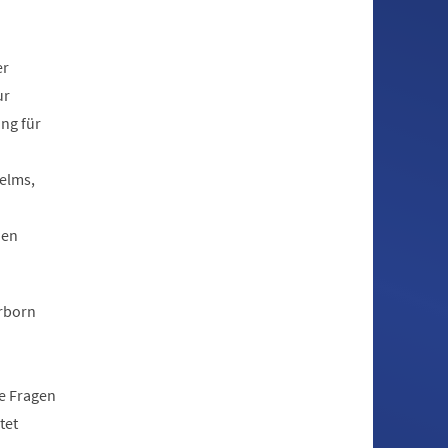
er
ur
ung für
helms,
nen
erborn
e Fragen
tet