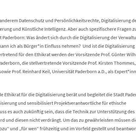
anderem Datenschutz und Persönlichkeitsrechte, Digitalisierung d
rung und Künstliche Intelligenz. Aber auch spezifischere Fragen z
dt Paderborn: Was ändert sich durch die Digitalisierung der Verwalt
ann ich als Bürger*in Einfluss nehmen? Und ist die Digitalisierung
rtretend für den Ethikrat werden der Vorsitzende Prof. Günter Wil
aderborn, die stellvertretende Vorsitzende Prof. Kirsten Thommes,
sowie Prof. Reinhard Keil, Universität Paderborn a.D., als Expert*in
e Ethikrat für die Digitalisierung berät und begleitet die Stadt Pad
isierung und sensibilisiert Projektverantwortliche für ethische
uss es auch zukünftig sein, dass die Technik zur Unterstützung des
rd und diesen nicht verdrängt. Um das zu gewährleisten müssen di
u“ und „für wen“ frühzeitig und im Vorfeld gestellt und beantwor