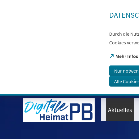
Inhalt anspringen
DATENSC
Durch die Nutz
Cookies verwe
(Öffnet
Mehr Infos
in
einem
Nur notwen
neuen
Tab)
Alle Cookie
Visuelle
Assistenzsoftware
öffnen.
Aktuelles
Mit
der
Tastatur
erreichbar
über
ALT