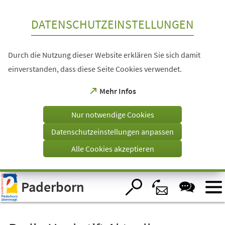
Inhalt anspringen
DATENSCHUTZEINSTELLUNGEN
Durch die Nutzung dieser Website erklären Sie sich damit
einverstanden, dass diese Seite Cookies verwendet.
(Öffnet
Mehr Infos
in
einem
Nur notwendige Cookies
neuen
Tab)
Datenschutzeinstellungen anpassen
Alle Cookies akzeptieren
Visuelle
Paderborn
Assistenzsoftware
öffnen.