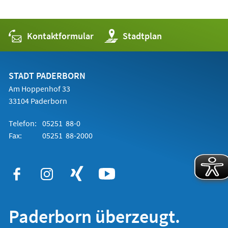
Kontaktformular
(Öffnet
Stadtplan
in
einem
neuen
Tab)
STADT PADERBORN
Am Hoppenhof 33
33104 Paderborn
Telefon:
05251 88-0
Fax:
05251 88-2000
Paderborn überzeugt.