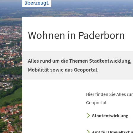
+
1
Wohnen in Paderborn
Alles rund um die Themen Stadtentwicklung
Mobilität sowie das Geoportal.
Hier finden Sie Alles 
(Öffnet
Geoportal.
in
einem
Stadtentwicklung
neuen
Tab)
(Öffnet
Amt für Umweltschu