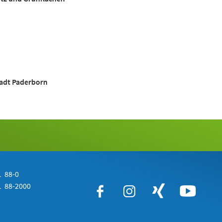
tadt Paderborn
 88-0
 88-2000