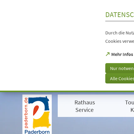
Inhalt anspringen
DATENSC
Durch die Nutz
Cookies verwe
(Öffnet
Mehr Infos
in
einem
Nur notwen
neuen
Tab)
Alle Cookie
Visuelle
Assistenzsoftware
Rathaus
Tou
öffnen.
Mit
Service
K
der
Tastatur
erreichbar
über
ALT