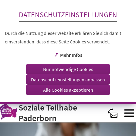
Inhalt anspringen
DATENSCHUTZEINSTELLUNGEN
Durch die Nutzung dieser Website erklären Sie sich damit
einverstanden, dass diese Seite Cookies verwendet.
(Öffnet
Mehr Infos
in
einem
Nur notwendige Cookies
neuen
Tab)
Datenschutzeinstellungen anpassen
Alle Cookies akzeptieren
Soziale Teilhabe
Visuelle
Assistenzsoftware
öffnen.
Paderborn