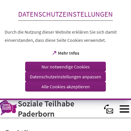
Inhalt anspringen
DATENSCHUTZEINSTELLUNGEN
Durch die Nutzung dieser Website erklären Sie sich damit
einverstanden, dass diese Seite Cookies verwendet.
(Öffnet
Mehr Infos
in
einem
Nur notwendige Cookies
neuen
Tab)
Datenschutzeinstellungen anpassen
Alle Cookies akzeptieren
Soziale Teilhabe
Visuelle
Assistenzsoftware
öffnen.
Paderborn