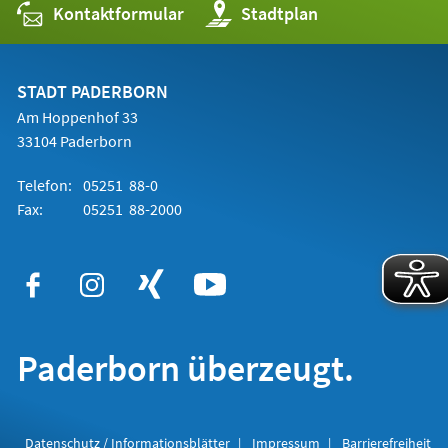
Kontaktformular
(Öffnet
Stadtplan
in
einem
neuen
Tab)
STADT PADERBORN
Am Hoppenhof 33
33104 Paderborn
Telefon:
05251 88-0
Fax:
05251 88-2000
Paderborn überzeugt.
Datenschutz / Informationsblätter
Impressum
Barrierefreiheit