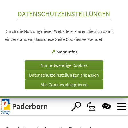
Inhalt anspringen
DATENSCHUTZEINSTELLUNGEN
Durch die Nutzung dieser Website erklären Sie sich damit
einverstanden, dass diese Seite Cookies verwendet.
(Öffnet
Mehr Infos
in
einem
Nur notwendige Cookies
neuen
Tab)
Datenschutzeinstellungen anpassen
Alle Cookies akzeptieren
Visuelle
Paderborn
Assistenzsoftware
öffnen.