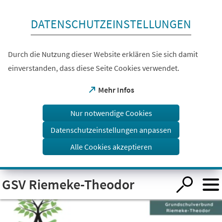
Inhalt anspringen
DATENSCHUTZEINSTELLUNGEN
Durch die Nutzung dieser Website erklären Sie sich damit
einverstanden, dass diese Seite Cookies verwendet.
(Öffnet
Mehr Infos
in
einem
Nur notwendige Cookies
neuen
Tab)
Datenschutzeinstellungen anpassen
Alle Cookies akzeptieren
Visuelle
GSV Riemeke-Theodor
Assistenzsoftware
öffnen.