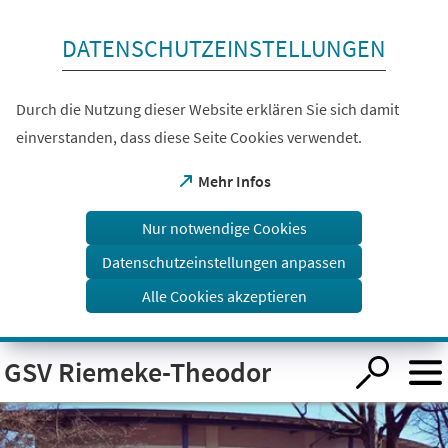
Inhalt anspringen
DATENSCHUTZEINSTELLUNGEN
Durch die Nutzung dieser Website erklären Sie sich damit
einverstanden, dass diese Seite Cookies verwendet.
(Öffnet
Mehr Infos
in
einem
Nur notwendige Cookies
neuen
Tab)
Datenschutzeinstellungen anpassen
Alle Cookies akzeptieren
Visuelle
GSV Riemeke-Theodor
Assistenzsoftware
öffnen.