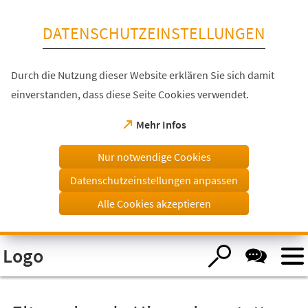
Inhalt anspringen
DATENSCHUTZEINSTELLUNGEN
Durch die Nutzung dieser Website erklären Sie sich damit
einverstanden, dass diese Seite Cookies verwendet.
(Öffnet
Mehr Infos
in
einem
Nur notwendige Cookies
neuen
Tab)
Datenschutzeinstellungen anpassen
Alle Cookies akzeptieren
Visuelle
Logo
Assistenzsoftware
öffnen.