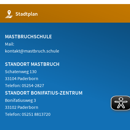
(Öffnet
Stadtplan
in
einem
neuen
Tab)
MASTBRUCHSCHULE
Mail:
kontakt@mastbruch.schule
STANDORT MASTBRUCH
Schatenweg 130
33104 Paderborn
Telefon:
05254-2827
STANDORT BONIFATIUS-ZENTRUM
Bonifatiusweg 3
33102 Paderborn
Telefon:
05251 8813720