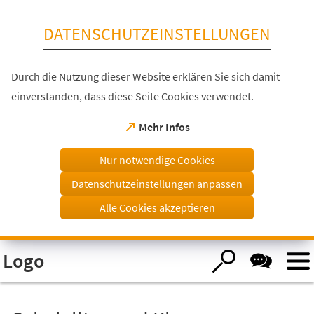
Inhalt anspringen
DATENSCHUTZEINSTELLUNGEN
Durch die Nutzung dieser Website erklären Sie sich damit
einverstanden, dass diese Seite Cookies verwendet.
(Öffnet
Mehr Infos
in
einem
Nur notwendige Cookies
neuen
Tab)
Datenschutzeinstellungen anpassen
Alle Cookies akzeptieren
Visuelle
Logo
Assistenzsoftware
öffnen.