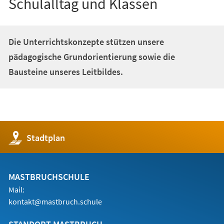
Schulalltag und Klassen
Die Unterrichtskonzepte stützen unsere
pädagogische Grundorientierung sowie die
Bausteine unseres Leitbildes.
(Öffnet
Stadtplan
in
einem
neuen
Tab)
MASTBRUCHSCHULE
Mail:
kontakt@mastbruch.schule