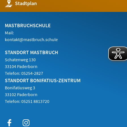
(Öffnet
Stadtplan
in
einem
neuen
Tab)
MASTBRUCHSCHULE
Mail:
kontakt@mastbruch.schule
STANDORT MASTBRUCH
Schatenweg 130
33104 Paderborn
Telefon:
05254-2827
STANDORT BONIFATIUS-ZENTRUM
Bonifatiusweg 3
33102 Paderborn
Telefon:
05251 8813720