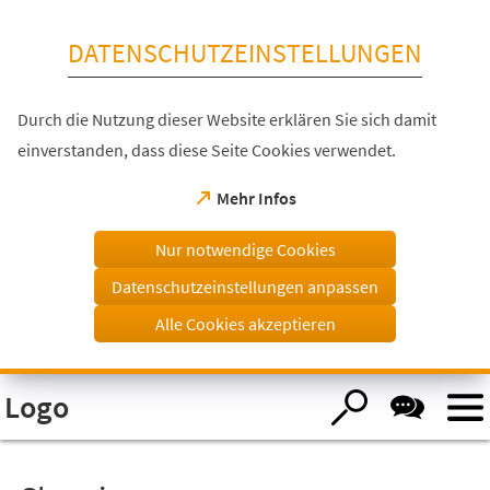
Inhalt anspringen
DATENSCHUTZEINSTELLUNGEN
Durch die Nutzung dieser Website erklären Sie sich damit
einverstanden, dass diese Seite Cookies verwendet.
(Öffnet
Mehr Infos
in
einem
Nur notwendige Cookies
neuen
Tab)
Datenschutzeinstellungen anpassen
Alle Cookies akzeptieren
Visuelle
Logo
Assistenzsoftware
öffnen.