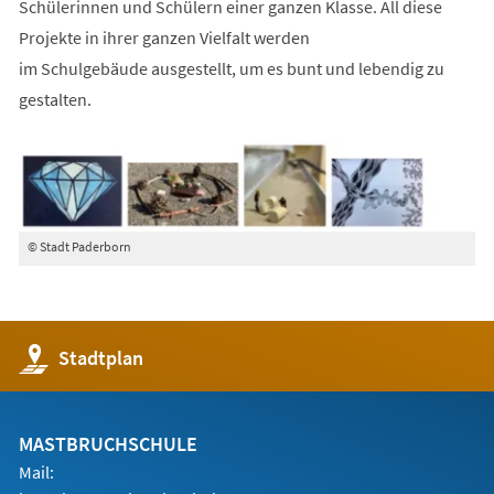
Schülerinnen und Schülern einer ganzen Klasse. All diese
Projekte in ihrer ganzen Vielfalt werden
im Schulgebäude ausgestellt, um es bunt und lebendig zu
gestalten.
© Stadt Paderborn
(Öffnet
Stadtplan
in
einem
neuen
Tab)
MASTBRUCHSCHULE
Mail: