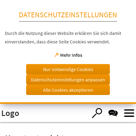
Inhalt anspringen
DATENSCHUTZEINSTELLUNGEN
Durch die Nutzung dieser Website erklären Sie sich damit
einverstanden, dass diese Seite Cookies verwendet.
(Öffnet
Mehr Infos
in
einem
Nur notwendige Cookies
neuen
Tab)
Datenschutzeinstellungen anpassen
Alle Cookies akzeptieren
Visuelle
Logo
Assistenzsoftware
öffnen.