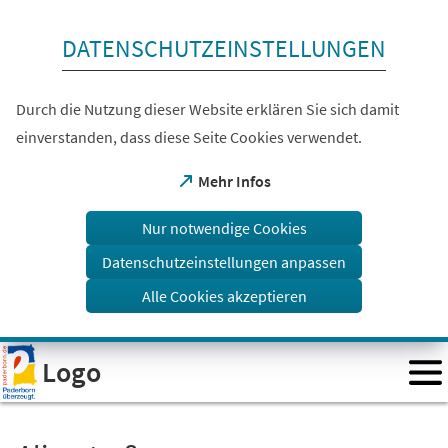
Inhalt anspringen
DATENSCHUTZEINSTELLUNGEN
Durch die Nutzung dieser Website erklären Sie sich damit
einverstanden, dass diese Seite Cookies verwendet.
(Öffnet
Mehr Infos
in
einem
Nur notwendige Cookies
neuen
Tab)
Datenschutzeinstellungen anpassen
Alle Cookies akzeptieren
Visuelle
Logo
Assistenzsoftware
öffnen.