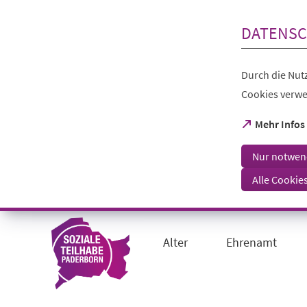
Inhalt anspringen
DATENSC
Durch die Nutz
Cookies verwe
(Öffnet
Mehr Infos
in
einem
Nur notwen
neuen
Tab)
Alle Cookie
Visuelle
Assistenzsoftware
öffnen.
Alter
Ehrenamt
Mit
der
Tastatur
erreichbar
über
ALT