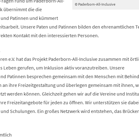
Fragen rund um Paderborn-All-
© Paderborn-All-Inclusive
nk übernimmt die die
n und Patinnen und kümmert
eitsarbeit. Unsere Paten und Patinnen bilden den ehrenamtlichen Te
rekten Kontakt mit den interessierten Personen.
…
eren e.V. hat das Projekt Paderborn-All-Inclusive zusammen mit örtl
s Leben gerufen, um Inklusion aktiv voranzutreiben. Unsere
und Patinnen besprechen gemeinsam mit den Menschen mit Behin
 an ihre Freizeitgestaltung und überlegen gemeinsam mit ihnen, w
zt werden können. Gleichzeit gehen wir auf die Vereine und Instit
ihre Freizeitangebote für jeden zu öffnen. Wir unterstützen sie dabe
und Schulungen. Ein großes Netzwerk wird entstehen, das Brücken
mtlich