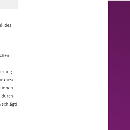
il des
ichen
derung
ie diese
utionen
i durch
 schlägt!