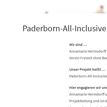
+
1
Paderborn-All-Inclusive
Wir sind …
Annamarie Hermsdorff 
Verein Freizeit ohne Bar
Unser Projekt heißt …
Paderborn-All-Inclusive
Hier engagieren wir un
Annamarie Hermdorff un
Projektleitung und ist d