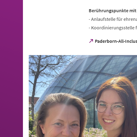
Berührungspunkte mit d
- Anlaufstelle für ehr
- Koordinierungsstelle 
(Öffnet
Paderborn-All-Inclu
in
einem
neuen
Tab)