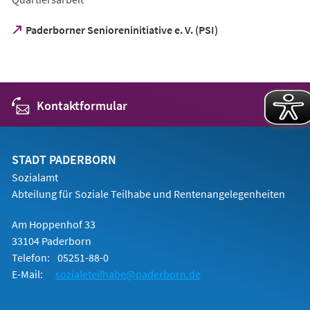
(Öffnet
Paderborner Senioreninitiative e. V. (PSI)
in
einem
neuen
Tab)
Kontaktformular
STADT PADERBORN
Sozialamt
Abteilung für Soziale Teilhabe und Rentenangelegenheiten
Am Hoppenhof 33
33104 Paderborn
Telefon:
05251-88-0
E-Mail:
sozialeteilhabe@paderborn.de