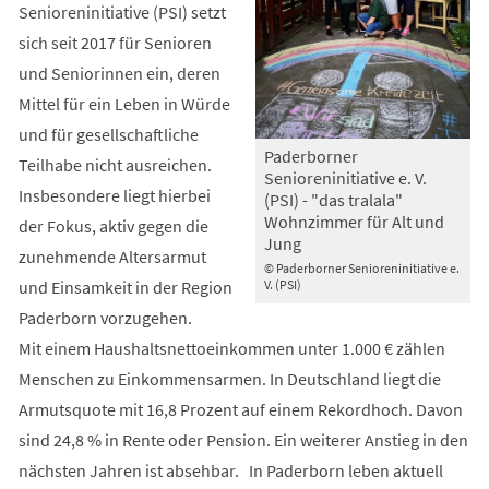
Senioreninitiative (PSI) setzt
sich seit 2017 für Senioren
und Seniorinnen ein, deren
Mittel für ein Leben in Würde
und für gesellschaftliche
Paderborner
Teilhabe nicht ausreichen.
Senioreninitiative e. V.
Insbesondere liegt hierbei
(PSI) - "das tralala"
Wohnzimmer für Alt und
der Fokus, aktiv gegen die
Jung
zunehmende Altersarmut
© Paderborner Senioreninitiative e.
und Einsamkeit in der Region
V. (PSI)
Paderborn vorzugehen.
Mit einem Haushaltsnettoeinkommen unter 1.000 € zählen
Menschen zu Einkommensarmen. In Deutschland liegt die
Armutsquote mit 16,8 Prozent auf einem Rekordhoch. Davon
sind 24,8 % in Rente oder Pension. Ein weiterer Anstieg in den
nächsten Jahren ist absehbar. In Paderborn leben aktuell