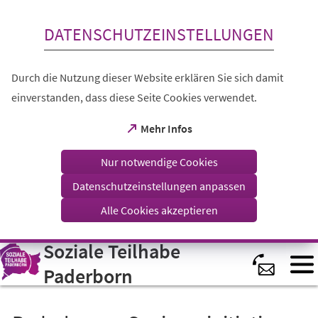
Inhalt anspringen
DATENSCHUTZEINSTELLUNGEN
Durch die Nutzung dieser Website erklären Sie sich damit
einverstanden, dass diese Seite Cookies verwendet.
(Öffnet
Mehr Infos
in
einem
Nur notwendige Cookies
neuen
Tab)
Datenschutzeinstellungen anpassen
Alle Cookies akzeptieren
Soziale Teilhabe
Visuelle
Assistenzsoftware
öffnen.
Paderborn