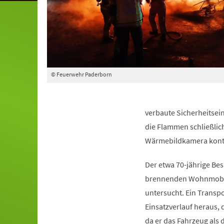
© Feuerwehr Paderborn
verbaute Sicherheitsei
die Flammen schließlic
Wärmebildkamera kontr
Der etwa 70-jährige Bes
brennenden Wohnmobil r
untersucht. Ein Transpor
Einsatzverlauf heraus,
da er das Fahrzeug als 