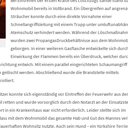
Bei Eintreffen der ersten Kräfte des Löschzugs Sande stand d
Wohnmobil bereits in Vollbrand. Ein Übergreifen auf angren
Sträucher konnte durch eine direkte Vornahme einer
Schnellangriffsleitung mit einem Trupp unter umluftunabhä
Atemschutz verhindert werden. Während der Löschmaßnah
wurden zwei PropangasDruckbehältnisse aus dem Wohnmob
geborgen. In einer weiteren Gasflasche entwickelte sich durc
Einwirkung der Flammen bereits ein Überdruck, welcher durc
nrichtung entwich. Mit einem parallel eingerichteten Schaumangrif
h gelöscht werden. Abschließend wurde die Brandstelle mittels
olliert.
itzer konnte sich eigenständig vor Eintreffen der Feuerwehr aus d
etten und wurde vorsorglich durch den Notarzt an der Einsatzste
t in ein Krankenhaus war nicht erforderlich. Leider stellte sich im
 dass mit dem Wohnmobil das gesamte Hab und Gut des Mannes ver
dauerhaften Wohnsitz nutzte. Auch sein Hund – ein Yorkshire Terrie