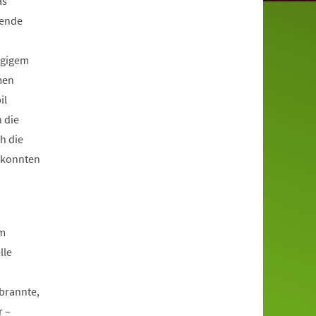
as
zende
ngigem
men
il
h die
h die
f konnten
em
lle
brannte,
r –