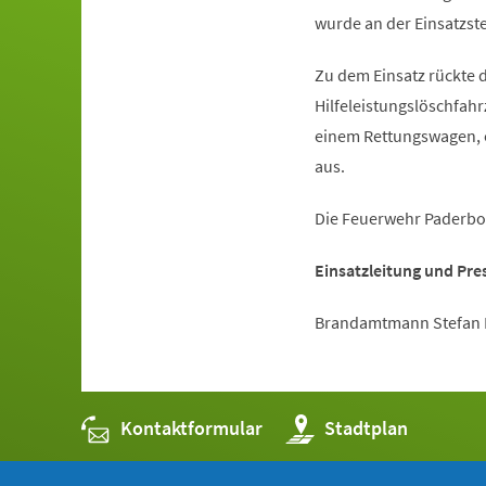
wurde an der Einsatzst
Zu dem Einsatz rückte 
Hilfeleistungslöschfah
einem Rettungswagen, e
aus.
Die Feuerwehr Paderborn
Einsatzleitung und Pre
Brandamtmann Stefan K
Kontaktformular
(Öffnet
Stadtplan
in
einem