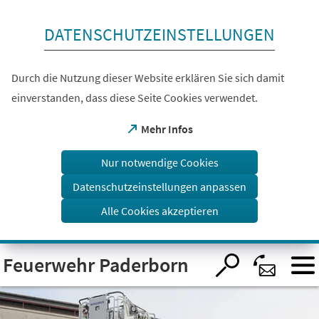
Inhalt anspringen
DATENSCHUTZEINSTELLUNGEN
Durch die Nutzung dieser Website erklären Sie sich damit
einverstanden, dass diese Seite Cookies verwendet.
(Öffnet
Mehr Infos
in
einem
Nur notwendige Cookies
neuen
Tab)
Datenschutzeinstellungen anpassen
Alle Cookies akzeptieren
Visuelle
Feuerwehr Paderborn
Assistenzsoftware
öffnen.