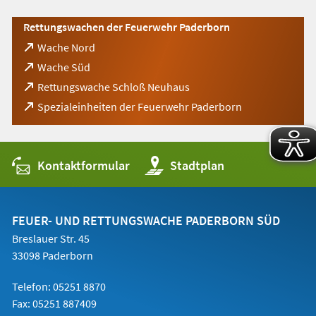
Rettungswachen der Feuerwehr Paderborn
(Öffnet
Wache Nord
in
(Öffnet
Wache Süd
einem
in
(Öffnet
Rettungswache Schloß Neuhaus
neuen
einem
in
Tab)
(Öffnet
Spezialeinheiten der Feuerwehr Paderborn
neuen
einem
in
Tab)
neuen
einem
Tab)
neuen
Tab)
Kontaktformular
(Öffnet
Stadtplan
in
einem
neuen
Tab)
FEUER- UND RETTUNGSWACHE PADERBORN SÜD
Breslauer Str. 45
33098 Paderborn
Telefon: 05251 8870
Fax: 05251 887409