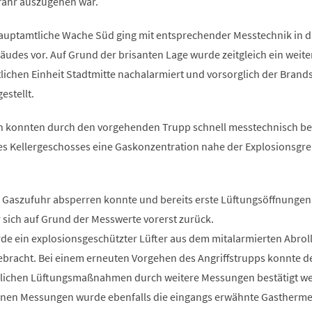
fahr auszugehen war.
hauptamtliche Wache Süd ging mit entsprechender Messtechnik in d
udes vor. Auf Grund der brisanten Lage wurde zeitgleich ein weite
ichen Einheit Stadtmitte nachalarmiert und vorsorglich der Brand
estellt.
n konnten durch den vorgehenden Trupp schnell messtechnisch be
es Kellergeschosses eine Gaskonzentration nahe der Explosionsgr
 Gaszufuhr absperren konnte und bereits erste Lüftungsöffnungen
r sich auf Grund der Messwerte vorerst zurück.
rde ein explosionsgeschützter Lüfter aus dem mitalarmierten Abrol
ebracht. Bei einem erneuten Vorgehen des Angriffstrupps konnte de
ürlichen Lüftungsmaßnahmen durch weitere Messungen bestätigt w
en Messungen wurde ebenfalls die eingangs erwähnte Gastherme