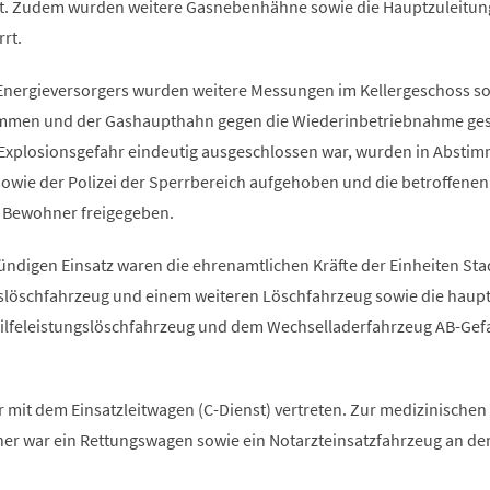
ht. Zudem wurden weitere Gasnebenhähne sowie die Hauptzuleitun
rrt.
 Energieversorgers wurden weitere Messungen im Kellergeschoss s
en und der Gashaupthahn gegen die Wiederinbetriebnahme gesi
Explosionsgefahr eindeutig ausgeschlossen war, wurden in Absti
owie der Polizei der Sperrbereich aufgehoben und die betroffenen
e Bewohner freigegeben.
ündigen Einsatz waren die ehrenamtlichen Kräfte der Einheiten Sta
gslöschfahrzeug und einem weiteren Löschfahrzeug sowie die haup
ilfeleistungslöschfahrzeug und dem Wechselladerfahrzeug AB-Gef
 mit dem Einsatzleitwagen (C-Dienst) vertreten. Zur medizinischen
r war ein Rettungswagen sowie ein Notarzteinsatzfahrzeug an de