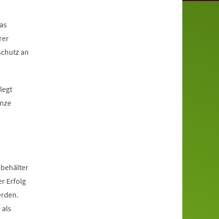
as
rer
schutz an
legt
enze
lbehälter
r Erfolg
erden.
 als