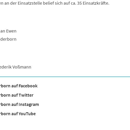
n der Einsatzstelle belief sich auf ca. 35 Einsatzkräfte.
ian Ewen
aderborn
rederik Voßmann
rborn auf Facebook
born auf Twitter
rborn auf Instagram
rborn auf YouTube