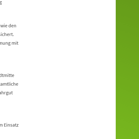
g
owie den
chert.
mmung mit
dtmitte
tamtliche
ahrgut
m Einsatz