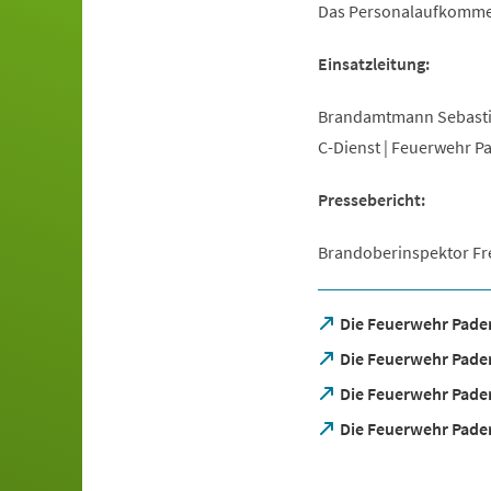
Das Personalaufkommen a
Einsatzleitung:
Brandamtmann Sebast
C-Dienst | Feuerwehr P
Pressebericht:
Brandoberinspektor F
(Öffnet
Die Feuerwehr Pade
in
(Öffnet
Die Feuerwehr Pader
einem
in
neuen
(Öffnet
Die Feuerwehr Pade
einem
Tab)
in
neuen
(Öffnet
Die Feuerwehr Pade
einem
Tab)
in
neuen
einem
Tab)