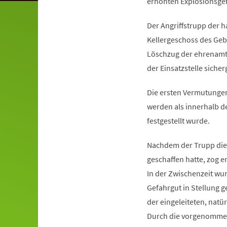
erhöhten Explosionsge
Der Angriffstrupp der 
Kellergeschoss des Gebä
Löschzug der ehrenamtl
der Einsatzstelle sicherg
Die ersten Vermutunge
werden als innerhalb d
festgestellt wurde.
Nachdem der Trupp die
geschaffen hatte, zog e
In der Zwischenzeit wu
Gefahrgut in Stellung g
der eingeleiteten, nat
Durch die vorgenommen