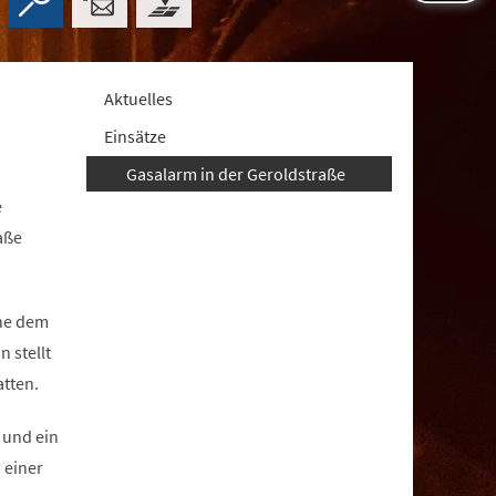
Aktuelles
Einsätze
Gasalarm in der Geroldstraße
e
aße
ahe dem
 stellt
atten.
 und ein
 einer