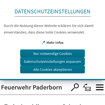
Inhalt anspringen
DATENSCHUTZEINSTELLUNGEN
Durch die Nutzung dieser Website erklären Sie sich damit
einverstanden, dass diese Seite Cookies verwendet.
(Öffnet
Mehr Infos
in
einem
Nur notwendige Cookies
neuen
Tab)
Datenschutzeinstellungen anpassen
Alle Cookies akzeptieren
Visuelle
Feuerwehr Paderborn
Assistenzsoftware
öffnen.