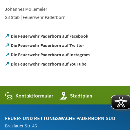
Johannes Mollemeier
S3 Stab | Feuerwehr Paderborn
(Öffnet
Die Feuerwehr Paderborn auf Facebook
in
(Öffnet
Die Feuerwehr Paderborn auf Twitter
einem
in
neuen
(Öffnet
Die Feuerwehr Paderborn auf Instagram
einem
Tab)
in
neuen
(Öffnet
Die Feuerwehr Paderborn auf YouTube
einem
Tab)
in
neuen
einem
Tab)
neuen
Tab)
Kontaktformular
(Öffnet
Stadtplan
in
einem
neuen
Tab)
FEUER- UND RETTUNGSWACHE PADERBORN SÜD
Breslauer Str. 45