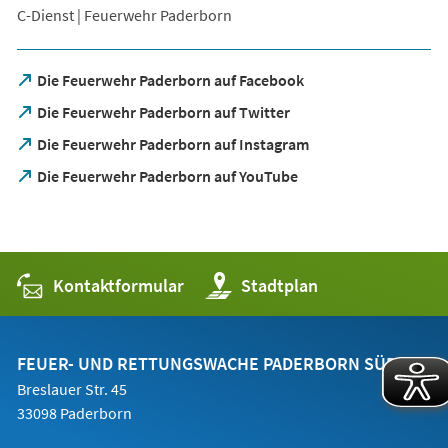
C-Dienst | Feuerwehr Paderborn
(Öffnet
Die Feuerwehr Paderborn auf Facebook
in
(Öffnet
Die Feuerwehr Paderborn auf Twitter
einem
in
neuen
(Öffnet
Die Feuerwehr Paderborn auf Instagram
einem
Tab)
in
neuen
(Öffnet
Die Feuerwehr Paderborn auf YouTube
einem
Tab)
in
neuen
einem
Tab)
neuen
Tab)
Kontaktformular
(Öffnet
Stadtplan
in
einem
neuen
Tab)
FEUER- UND RETTUNGSWACHE PADERBORN SÜD
Breslauer Str. 45
33098 Paderborn