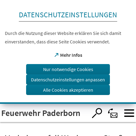
Inhalt anspringen
DATENSCHUTZEINSTELLUNGEN
Durch die Nutzung dieser Website erklären Sie sich damit
einverstanden, dass diese Seite Cookies verwendet.
(Öffnet
Mehr Infos
in
einem
Nur notwendige Cookies
neuen
Tab)
Datenschutzeinstellungen anpassen
Alle Cookies akzeptieren
Visuelle
Feuerwehr Paderborn
Assistenzsoftware
öffnen.