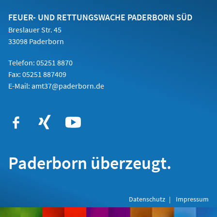
neuen
Tab)
FEUER- UND RETTUNGSWACHE PADERBORN SÜD
Breslauer Str. 45
33098 Paderborn
Telefon: 05251 8870
Fax: 05251 887409
E-Mail:
amt37@paderborn.de
Paderborn überzeugt.
Datenschutz
Impressum