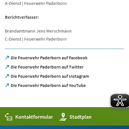
A-Dienst | Feuerwehr Paderborn
Berichtverfasser:
Brandamtmann Jens Merschmann
C-Dienst | Feuerwehr Paderborn
(Öffnet
Die Feuerwehr Paderborn auf Facebook
in
(Öffnet
Die Feuerwehr Paderborn auf Twitter
einem
in
neuen
(Öffnet
Die Feuerwehr Paderborn auf Instagram
einem
Tab)
in
neuen
(Öffnet
Die Feuerwehr Paderborn auf YouTube
einem
Tab)
in
neuen
einem
Tab)
neuen
Tab)
Kontaktformular
(Öffnet
Stadtplan
in
einem