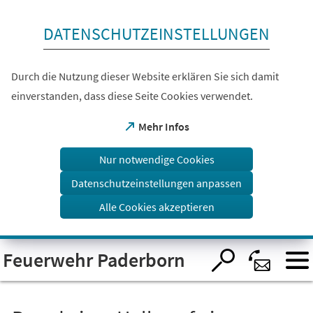
Inhalt anspringen
DATENSCHUTZEINSTELLUNGEN
Durch die Nutzung dieser Website erklären Sie sich damit
einverstanden, dass diese Seite Cookies verwendet.
(Öffnet
Mehr Infos
in
einem
Nur notwendige Cookies
neuen
Tab)
Datenschutzeinstellungen anpassen
Alle Cookies akzeptieren
Visuelle
Feuerwehr Paderborn
Assistenzsoftware
öffnen.