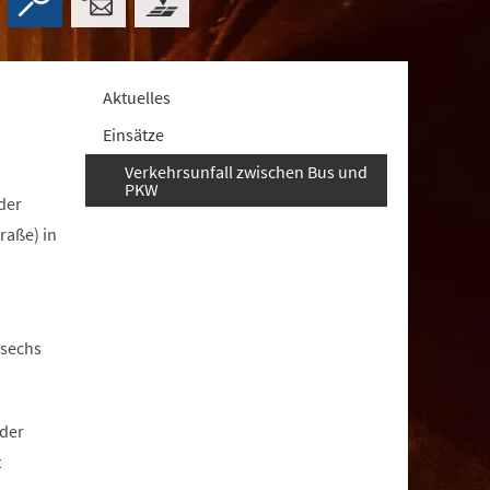
Aktuelles
Einsätze
Verkehrsunfall zwischen Bus und
PKW
der
raße) in
 sechs
 der
t