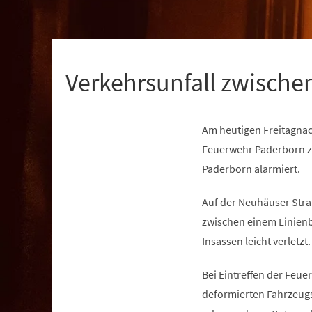
+
1
Verkehrsunfall zwisch
Am heutigen Freitagnac
Feuerwehr Paderborn zu
Paderborn alarmiert.
Auf der Neuhäuser Stra
zwischen einem Linienb
Insassen leicht verletz
Bei Eintreffen der Feu
deformierten Fahrzeugs