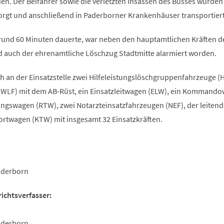
en. Der Beifahrer sowie die verletzten Insassen des Busses wurden
sorgt und anschließend in Paderborner Krankenhäuser transportiert
 rund 60 Minuten dauerte, war neben den hauptamtlichen Kräften d
 auch der ehrenamtliche Löschzug Stadtmitte alarmiert worden.
 an der Einsatzstelle zwei Hilfeleistungslöschgruppenfahrzeuge (H
(WLF) mit dem AB-Rüst, ein Einsatzleitwagen (ELW), ein Kommand
ungswagen (RTW), zwei Notarzteinsatzfahrzeugen (NEF), der leitend
rtwagen (KTW) mit insgesamt 32 Einsatzkräften.
aderborn
ichtsverfasser:
aderborn