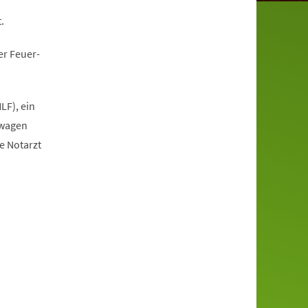
.
er Feuer-
LF), ein
owagen
e Notarzt