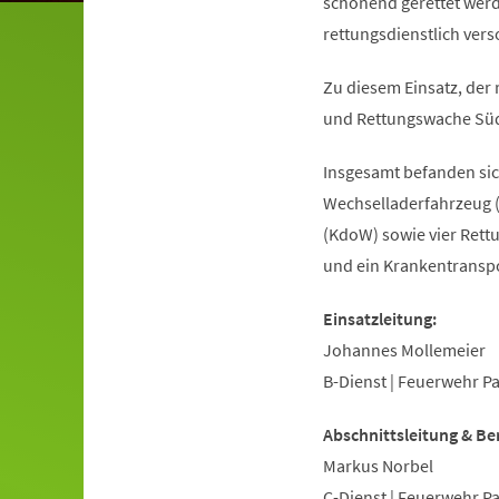
schonend gerettet werd
rettungsdienstlich ver
Zu diesem Einsatz, der
und Rettungswache Süd
Insgesamt befanden sich
Wechselladerfahrzeug 
(KdoW) sowie vier Rett
und ein Krankentranspo
Einsatzleitung:
Johannes Mollemeier
B-Dienst | Feuerwehr P
Abschnittsleitung & Ber
Markus Norbel
C-Dienst | Feuerwehr P