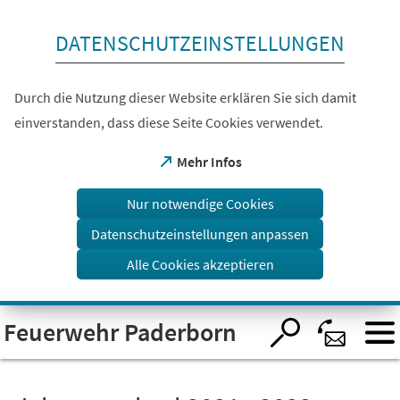
Inhalt anspringen
DATENSCHUTZEINSTELLUNGEN
Durch die Nutzung dieser Website erklären Sie sich damit
einverstanden, dass diese Seite Cookies verwendet.
(Öffnet
Mehr Infos
in
einem
Nur notwendige Cookies
neuen
Tab)
Datenschutzeinstellungen anpassen
Alle Cookies akzeptieren
Visuelle
Feuerwehr Paderborn
Assistenzsoftware
öffnen.