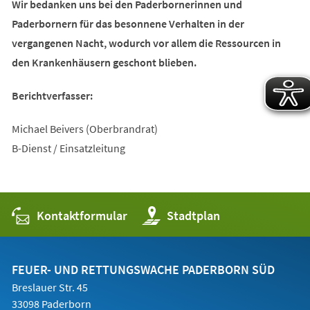
Wir bedanken uns bei den Paderbornerinnen und
Paderbornern für das besonnene Verhalten in der
vergangenen Nacht, wodurch vor allem die Ressourcen in
den Krankenhäusern geschont blieben.
Berichtverfasser:
Michael Beivers (Oberbrandrat)
B-Dienst / Einsatzleitung
Kontaktformular
(Öffnet
Stadtplan
in
einem
neuen
Tab)
FEUER- UND RETTUNGSWACHE PADERBORN SÜD
Breslauer Str. 45
33098 Paderborn