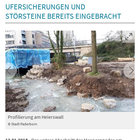
UFERSICHERUNGEN UND
STÖRSTEINE BEREITS EINGEBRACHT
Profilierung am Heierswall
U
© Stadt Paderborn
©
12.01.2018
- Der untere Abschnitt der Maspernpader am