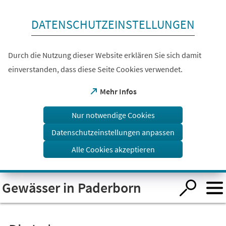
Inhalt anspringen
DATENSCHUTZEINSTELLUNGEN
Durch die Nutzung dieser Website erklären Sie sich damit
einverstanden, dass diese Seite Cookies verwendet.
(Öffnet
Mehr Infos
in
einem
Nur notwendige Cookies
neuen
Tab)
Datenschutzeinstellungen anpassen
Alle Cookies akzeptieren
Visuelle
Gewässer in Paderborn
Assistenzsoftware
öffnen.