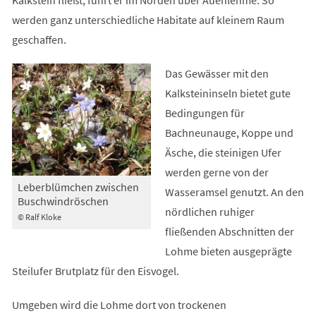
Kalkstein fließt, führt er im Norden über Auenlehme. So
werden ganz unterschiedliche Habitate auf kleinem Raum
geschaffen.
Das Gewässer mit den
Kalksteininseln bietet gute
Bedingungen für
Bachneunauge, Koppe und
Äsche, die steinigen Ufer
werden gerne von der
Leberblümchen zwischen
Wasseramsel genutzt. An den
Buschwindröschen
nördlichen ruhiger
© Ralf Kloke
fließenden Abschnitten der
Lohme bieten ausgeprägte
Steilufer Brutplatz für den Eisvogel.
Umgeben wird die Lohme dort von trockenen