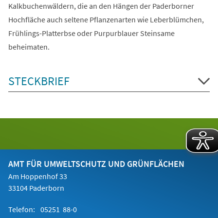
Kalkbuchenwäldern, die an den Hängen der Paderborner
Hochfläche auch seltene Pflanzenarten wie Leberblümchen,
Frühlings-Platterbse oder Purpurblauer Steinsame
beheimaten.
STECKBRIEF
AMT FÜR UMWELTSCHUTZ UND GRÜNFLÄCHEN
Am Hoppenhof 33
33104 Paderborn
Telefon:
05251 88-0