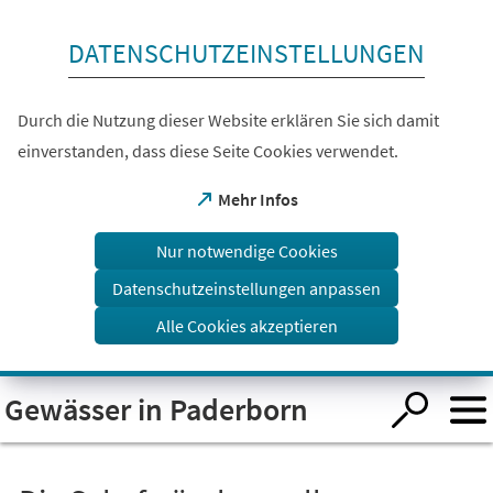
Inhalt anspringen
DATENSCHUTZEINSTELLUNGEN
Durch die Nutzung dieser Website erklären Sie sich damit
einverstanden, dass diese Seite Cookies verwendet.
(Öffnet
Mehr Infos
in
einem
Nur notwendige Cookies
neuen
Tab)
Datenschutzeinstellungen anpassen
Alle Cookies akzeptieren
Visuelle
Gewässer in Paderborn
Assistenzsoftware
öffnen.