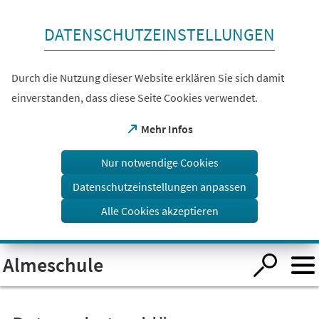
Inhalt anspringen
DATENSCHUTZEINSTELLUNGEN
Durch die Nutzung dieser Website erklären Sie sich damit
einverstanden, dass diese Seite Cookies verwendet.
(Öffnet
Mehr Infos
in
einem
Nur notwendige Cookies
neuen
Tab)
Datenschutzeinstellungen anpassen
Alle Cookies akzeptieren
Visuelle
Almeschule
Assistenzsoftware
öffnen.