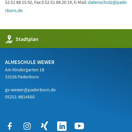
52 51 88 15 92, Fax 0 52 51 88 20 14, E-Mail:
datenschutz
pade
rborn
de
(Öffnet
Stadtplan
in
einem
neuen
Tab)
ALMESCHULE WEWER
Am Kindergarten 18
33106 Paderborn
gs-wewer@paderborn.de
05251-8814660