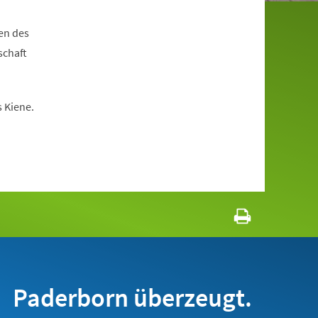
en des
schaft
 Kiene.
Paderborn überzeugt.