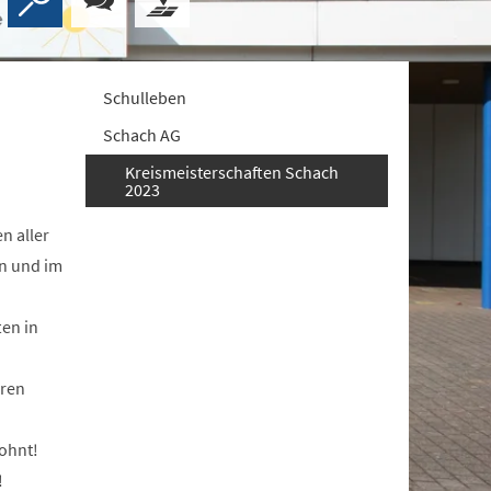
Schulleben
Schach AG
Kreismeisterschaften Schach
2023
n aller
en und im
ten in
eren
lohnt!
!