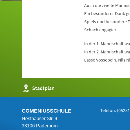
Auch die zweite Mannsch
Ein besonderer Dank ge
Spiels und besondere Ta
Schach engagiert.
In der 1. Mannschaft wa
In der 2. Mannschaft wa
Lasse Vossebein, Nils N
(Öffnet
Stadtplan
in
einem
neuen
Tab)
Telefon: (0525
COMENIUSSCHULE
Nesthauser Str. 9
33106 Paderborn