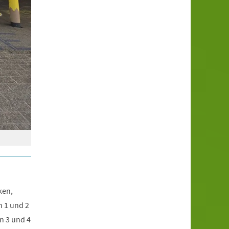
ken,
 1 und 2
n 3 und 4