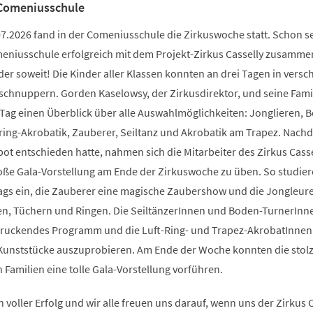
 Comeniusschule
7.2026 fand in der Comeniusschule die Zirkuswoche statt. Schon se
meniusschule erfolgreich mit dem Projekt-Zirkus Casselly zusamme
er soweit! Die Kinder aller Klassen konnten an drei Tagen in versc
schnuppern. Gorden Kaselowsy, der Zirkusdirektor, und seine Fami
Tag einen Überblick über alle Auswahlmöglichkeiten: Jonglieren, 
tring-Akrobatik, Zauberer, Seiltanz und Akrobatik am Trapez. Nach
bot entschieden hatte, nahmen sich die Mitarbeiter des Zirkus Cassel
roße Gala-Vorstellung am Ende der Zirkuswoche zu üben. So studier
Gags ein, die Zauberer eine magische Zaubershow und die Jongleur
len, Tüchern und Ringen. Die SeiltänzerInnen und Boden-TurnerInn
ndruckendes Programm und die Luft-Ring- und Trapez-AkrobatInne
t Kunststücke auszuprobieren. Am Ende der Woche konnten die stolz
n Familien eine tolle Gala-Vorstellung vorführen.
 voller Erfolg und wir alle freuen uns darauf, wenn uns der Zirkus C