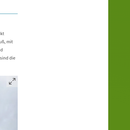
kt
uß, mit
nd
sind die