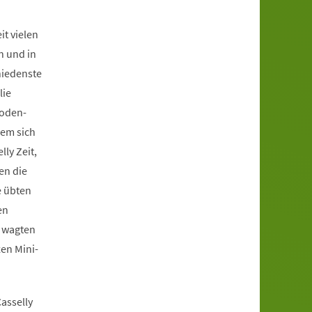
it vielen
n und in
hiedenste
lie
Boden-
dem sich
ly Zeit,
en die
e übten
en
n wagten
en Mini-
asselly