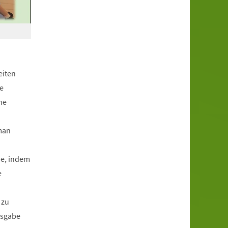
eiten
e
ne
 man
de, indem
e
 zu
gsgabe