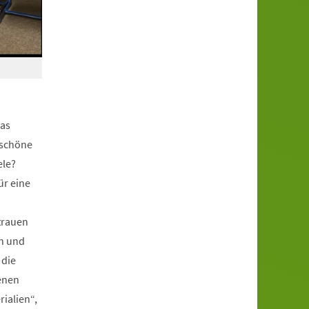
das
rschöne
ele?
ür eine
rtrauen
en und
 die
denen
ialien“,