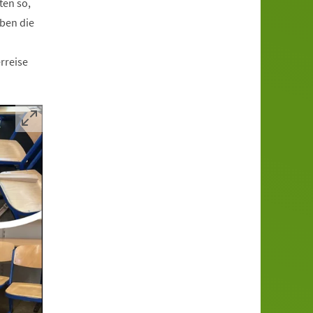
ten so,
aben die
rreise