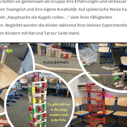
s teilten sie gemeinsam als Gruppe ihre Erfahrungen und verbesser
n Teamgeist und ihre eigene Kreativität. Auf spielerische Weise h
ekt „Hauptsache die Kugeln rollen…“ viele ihrer Fähigkeiten
n. Begleitet wurden die Kinder während ihrer kleinen Experimentie
en Kindern mit Rat und Tat zur Seite stand.