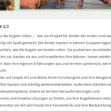
e 1/2
 die Kugeln rollen...“ war ein Projekt für Kinder der ersten und zw
chtig viel Spaß gemacht. Die Kinder bauten in kleinen Gruppen eigen
chten, wie die Kugeln am besten rollen. Sie probierten verschiede
ten sie, bauten sie aus und erweiterten ihre Bahnen. Immer wieder
er über ihre eigenen Erfahrungen aus und lernten spielerisch, wie
cht.​
der auf simple Art und Weise ihren Forschergeist und ihre Neugier
elbst bauten und ständig weiterentwickelten. Außerdem stärkten si
mlösekompetenz, indem sie lernten Herausforderungen und
ennen und kreative Lösungen zu finden, um ihre Kugelbahnen stets
onnten sie mit viel Freude ihre Feinmotorik und ihre Beobachtun