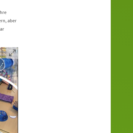
ihre
rn, aber
lar