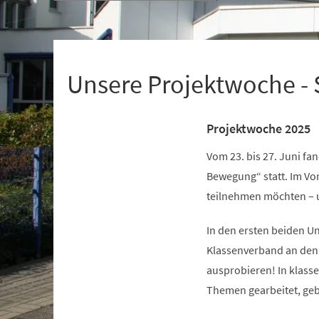
+
1
Unsere Projektwoche -
Projektwoche 2025
Vom 23. bis 27. Juni fa
Bewegung“ statt. Im Vor
teilnehmen möchten – 
In den ersten beiden U
Klassenverband an den K
ausprobieren! In klass
Themen gearbeitet, geba