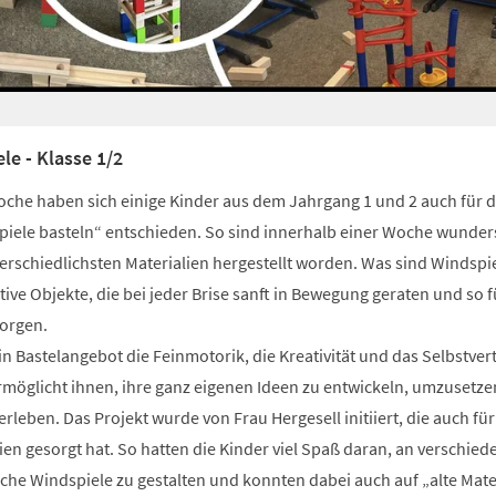
le - Klasse 1/2
oche haben sich einige Kinder aus dem Jahrgang 1 und 2 auch für 
spiele basteln“ entschieden. So sind innerhalb einer Woche wunde
erschiedlichsten Materialien hergestellt worden. Was sind Windspi
ive Objekte, die bei jeder Brise sanft in Bewegung geraten und so f
orgen.​
in Bastelangebot die Feinmotorik, die Kreativität und das Selbstve
rmöglicht ihnen, ihre ganz eigenen Ideen zu entwickeln, umzusetz
rleben. Das Projekt wurde von Frau Hergesell initiiert, die auch für
en gesorgt hat. So hatten die Kinder viel Spaß daran, an verschie
che Windspiele zu gestalten und konnten dabei auch auf „alte Mater