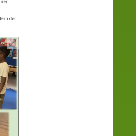
iner
tern der