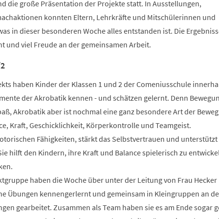
d die große Präsentation der Projekte statt. In Ausstellungen,
achaktionen konnten Eltern, Lehrkräfte und Mitschülerinnen und
was in dieser besonderen Woche alles entstanden ist. Die Ergebnis
 und viel Freude an der gemeinsamen Arbeit.
/2
kts haben Kinder der Klassen 1 und 2 der Comeniusschule innerha
mente der Akrobatik kennen - und schätzen gelernt. Denn Bewegu
aß, Akrobatik aber ist nochmal eine ganz besondere Art der Bewe
e, Kraft, Geschicklichkeit, Körperkontrolle und Teamgeist.​
otorischen Fähigkeiten, stärkt das Selbstvertrauen und unterstützt
hilft den Kindern, ihre Kraft und Balance spielerisch zu entwicke
en.​
ektgruppe haben die Woche über unter der Leitung von Frau Hecker
e Übungen kennengerlernt und gemeinsam in Kleingruppen an d
gen gearbeitet. Zusammen als Team haben sie es am Ende sogar g