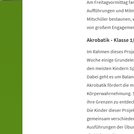
Am Freitagvormittag fan
Aufführungen und Mitm
Mitschüler bestaunen, 
von großem Engagement
Akrobatik - Klasse 1
Im Rahmen dieses Proje
Woche einige Grundele
den meisten Kindern Sp
Dabei geht es um Balanc
Akrobatik fördert die m
Körperwahrnehmung. Sie 
ihre Grenzen zu entdeck
Die Kinder dieser Proj
gemeinsam verschieden
Ausführungen der Übun