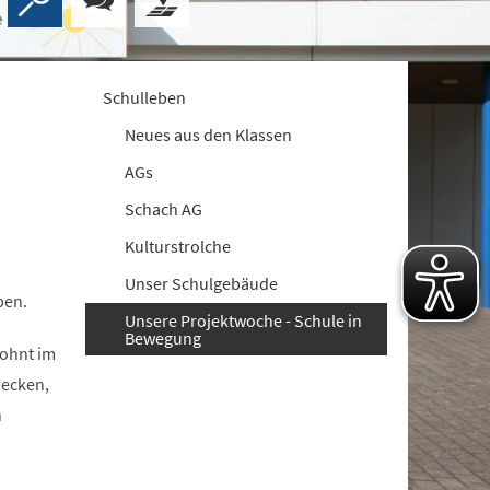
Schulleben
Neues aus den Klassen
AGs
Schach AG
Kulturstrolche
Unser Schulgebäude
pen.
Unsere Projektwoche - Schule in
Bewegung
wohnt im
decken,
n