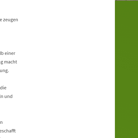
se zeugen
lb einer
ng macht
gung.
 die
ln und
en
eschafft