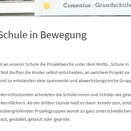
 Schule in Bewegung
nd an unserer Schule die Projektwoche unter dem Motto „Schule in
feld durften die Kinder selbst entscheiden, an welchem Projekt sie
und so entstanden viele spannende und abwechslungsreiche Grup
nterrichtsstunden arbeiteten die Schülerinnen und Schüler wie ge
ernfächern. Ab der dritten Stunde hieß es dann: kreativ sein, ent
enübergreifenden Projektgruppen wurde zu ganz unterschiedliche
ut, gestaltet, getanzt oder geprobt.