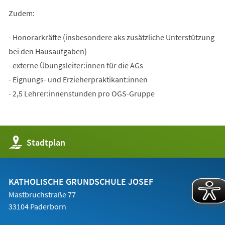
Zudem:
- Honorarkräfte (insbesondere aks zusätzliche Unterstützung
bei den Hausaufgaben)
- externe Übungsleiter:innen für die AGs
- Eignungs- und Erzieherpraktikant:innen
- 2,5 Lehrer:innenstunden pro OGS-Gruppe
(Öffnet
Stadtplan
in
einem
neuen
Tab)
KATHOLISCHE GRUNDSCHULE JOSEF
Mastbruchstraße 77
33104 Paderborn