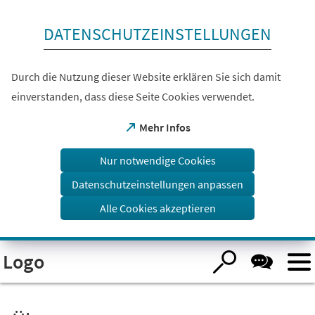
Inhalt anspringen
DATENSCHUTZEINSTELLUNGEN
Durch die Nutzung dieser Website erklären Sie sich damit
einverstanden, dass diese Seite Cookies verwendet.
(Öffnet
Mehr Infos
in
einem
Nur notwendige Cookies
neuen
Tab)
Datenschutzeinstellungen anpassen
Alle Cookies akzeptieren
Visuelle
Logo
Assistenzsoftware
öffnen.