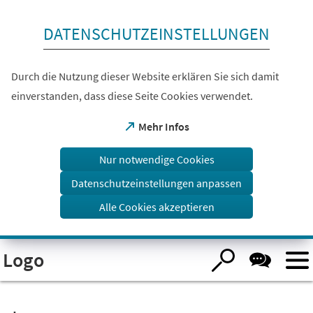
Inhalt anspringen
DATENSCHUTZEINSTELLUNGEN
Durch die Nutzung dieser Website erklären Sie sich damit
einverstanden, dass diese Seite Cookies verwendet.
(Öffnet
Mehr Infos
in
einem
Nur notwendige Cookies
neuen
Tab)
Datenschutzeinstellungen anpassen
Alle Cookies akzeptieren
Visuelle
Logo
Assistenzsoftware
öffnen.