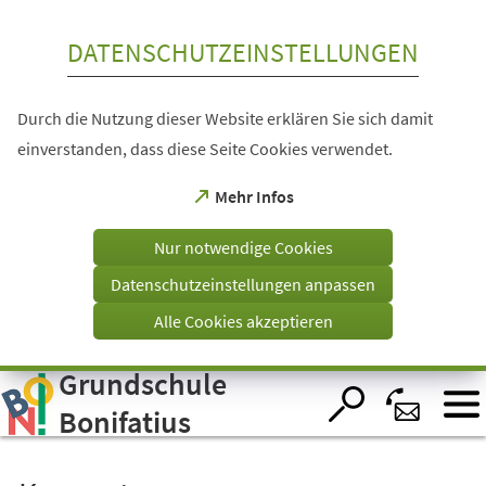
Inhalt anspringen
DATENSCHUTZEINSTELLUNGEN
Durch die Nutzung dieser Website erklären Sie sich damit
einverstanden, dass diese Seite Cookies verwendet.
(Öffnet
Mehr Infos
in
einem
Nur notwendige Cookies
neuen
Tab)
Datenschutzeinstellungen anpassen
Alle Cookies akzeptieren
Grundschule
Visuelle
Assistenzsoftware
öffnen.
Bonifatius