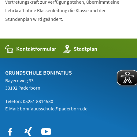
Vertretungskraft zur Verfügung stehen, übernimmt eine
Lehrkraft ohne Klassenleitung die Klasse und der
Stundenplan wird geändert.
Kontaktformular
(Öffnet
Stadtplan
in
einem
neuen
Tab)
GRUNDSCHULE BONIFATIUS
Bayernweg 33
33102 Paderborn
Telefon: 05251 8814530
E-Mail:
bonifatiusschule@paderborn.de