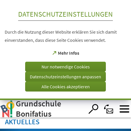
Inhalt anspringen
DATENSCHUTZEINSTELLUNGEN
Durch die Nutzung dieser Website erklären Sie sich damit
einverstanden, dass diese Seite Cookies verwendet.
(Öffnet
Mehr Infos
in
einem
Nur notwendige Cookies
neuen
Tab)
Datenschutzeinstellungen anpassen
Alle Cookies akzeptieren
Grundschule
Visuelle
Assistenzsoftware
öffnen.
Bonifatius
AKTUELLES