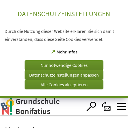
Inhalt anspringen
DATENSCHUTZEINSTELLUNGEN
Durch die Nutzung dieser Website erklären Sie sich damit
einverstanden, dass diese Seite Cookies verwendet.
(Öffnet
Mehr Infos
in
einem
Nur notwendige Cookies
neuen
Tab)
Datenschutzeinstellungen anpassen
Alle Cookies akzeptieren
Grundschule
Visuelle
Assistenzsoftware
öffnen.
Bonifatius