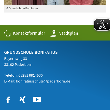
© Grundschule Bonifatius
Kontaktformular
(Öffnet
Stadtplan
in
einem
neuen
Tab)
GRUNDSCHULE BONIFATIUS
Bayernweg 33
33102 Paderborn
Telefon: 05251 8814530
E-Mail:
bonifatiusschule@paderborn.de