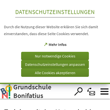
Inhalt anspringen
DATENSCHUTZEINSTELLUNGEN
Durch die Nutzung dieser Website erklären Sie sich damit
einverstanden, dass diese Seite Cookies verwendet.
(Öffnet
Mehr Infos
in
einem
Nur notwendige Cookies
neuen
Tab)
Datenschutzeinstellungen anpassen
Alle Cookies akzeptieren
Grundschule
Visuelle
Assistenzsoftware
öffnen.
Bonifatius