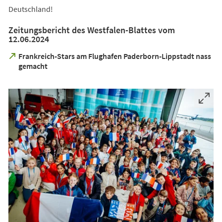
Deutschland!
Zeitungsbericht des Westfalen-Blattes vom
12.06.2024
Frankreich-Stars am Flughafen Paderborn-Lippstadt nass
(Öffnet
gemacht
in
einem
neuen
Tab)