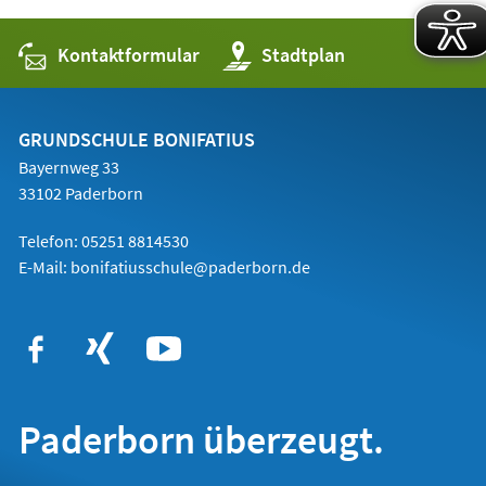
Kontaktformular
(Öffnet
Stadtplan
in
einem
neuen
Tab)
GRUNDSCHULE BONIFATIUS
Bayernweg 33
33102 Paderborn
Telefon: 05251 8814530
E-Mail:
bonifatiusschule@paderborn.de
Paderborn überzeugt.