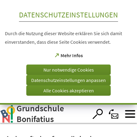
Inhalt anspringen
DATENSCHUTZEINSTELLUNGEN
Durch die Nutzung dieser Website erklären Sie sich damit
einverstanden, dass diese Seite Cookies verwendet.
(Öffnet
Mehr Infos
in
einem
Nur notwendige Cookies
neuen
Tab)
Datenschutzeinstellungen anpassen
Alle Cookies akzeptieren
Grundschule
Visuelle
Assistenzsoftware
öffnen.
Bonifatius