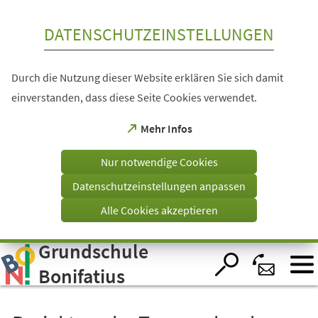
Inhalt anspringen
DATENSCHUTZEINSTELLUNGEN
Durch die Nutzung dieser Website erklären Sie sich damit
einverstanden, dass diese Seite Cookies verwendet.
(Öffnet
Mehr Infos
in
einem
Nur notwendige Cookies
neuen
Tab)
Datenschutzeinstellungen anpassen
Alle Cookies akzeptieren
Grundschule
Visuelle
Assistenzsoftware
öffnen.
Bonifatius