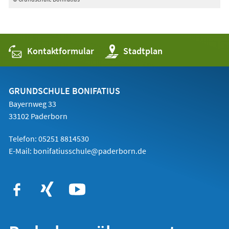
Kontaktformular
(Öffnet
Stadtplan
in
einem
neuen
Tab)
GRUNDSCHULE BONIFATIUS
Bayernweg 33
33102 Paderborn
Telefon: 05251 8814530
E-Mail:
bonifatiusschule@paderborn.de