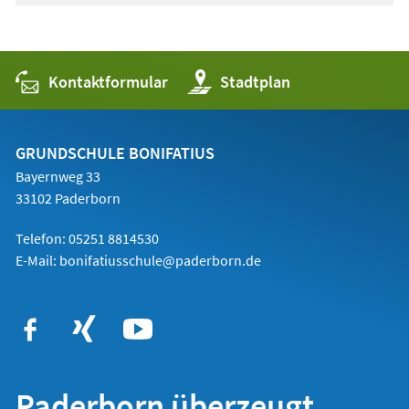
Kontaktformular
(Öffnet
Stadtplan
in
einem
neuen
Tab)
GRUNDSCHULE BONIFATIUS
Bayernweg 33
33102 Paderborn
Telefon: 05251 8814530
E-Mail:
bonifatiusschule@paderborn.de
Paderborn überzeugt.