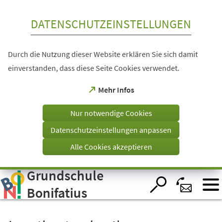
Inhalt anspringen
DATENSCHUTZEINSTELLUNGEN
Durch die Nutzung dieser Website erklären Sie sich damit
einverstanden, dass diese Seite Cookies verwendet.
(Öffnet
Mehr Infos
in
einem
Nur notwendige Cookies
neuen
Tab)
Datenschutzeinstellungen anpassen
Alle Cookies akzeptieren
Grundschule
Visuelle
Assistenzsoftware
öffnen.
Bonifatius